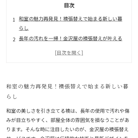
目次
和室の魅力再発見！襖張替えで始まる新しい暮
らし
長年の汚れを一掃！金沢屋の襖張替えが叶える
美しい和室
伝統と現代デザインの融合で叶える襖の新たな
表情
襖張替えで模様替え！和室が持つ可能性を最大
和室の魅力再発見！襖張替えで始まる新しい暮
限に引き出す
らし
完成！襖のアート性が和室の印象を劇的に変え
る瞬間
和室の美しさを引き立てる襖は、長年の使用で汚れや傷
襖の張替えは部屋全体のリフォームの鍵！その
みが目立ちやすく、部屋全体の雰囲気を損なうことがあ
重要性とは？
ります。そんな時に注目したいのが、金沢屋の襖張替え
金沢屋の襖張替えで和室をもっと個性的で快適