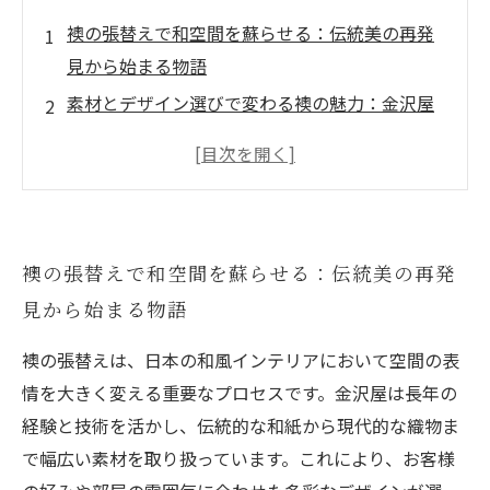
襖の張替えで和空間を蘇らせる：伝統美の再発
見から始まる物語
素材とデザイン選びで変わる襖の魅力：金沢屋
が提案する多彩な世界
張替えのプロセスを解説：和風インテリアが生
まれ変わる瞬間
襖リフォームがもたらす空間の調和と美学：実
襖の張替えで和空間を蘇らせる：伝統美の再発
例で見る変化の秘密
見から始まる物語
新たな襖で彩る生活の終章：和の心を現代に融
合させる喜び
襖の張替えは、日本の和風インテリアにおいて空間の表
金沢屋の襖張替えサービスが選ばれる理由と
情を大きく変える重要なプロセスです。金沢屋は長年の
は？
経験と技術を活かし、伝統的な和紙から現代的な織物ま
和風インテリアに欠かせない襖の手入れと長持
で幅広い素材を取り扱っています。これにより、お客様
ちのコツ