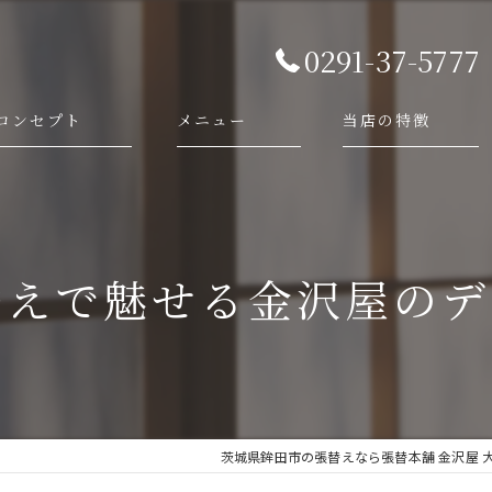
0291-37-5777
コンセプト
メニュー
当店の特徴
代表あいさつ
依頼・相談の流れ
襖
施工事例
障子
替えで魅せる金沢屋のデ
畳
網戸
新調
茨城県鉾田市の張替えなら張替本舗 金沢屋 