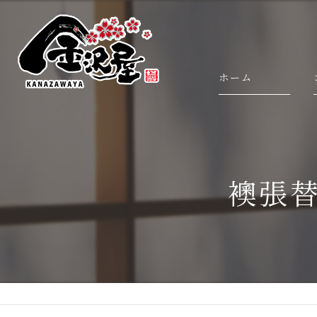
ホーム
襖張