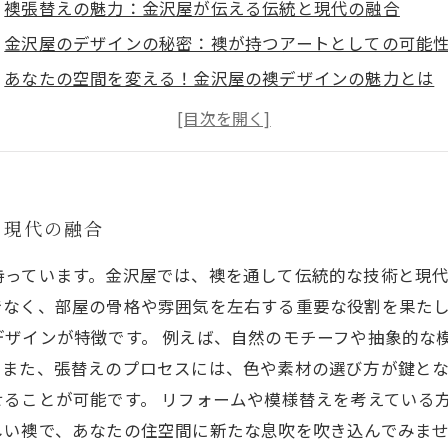
襖張替えの魅力：金沢屋が伝える伝統と現代の融合
金沢屋のデザインの秘密：襖が持つアートとしての可能
あなたの空間を変える！金沢屋の襖デザインの魅力とは
襖張替えのプロセスを深掘り：金沢屋の技術とこだわり
金沢屋の襖でインテリアを刷新！自宅を彩るアイデア集
襖が作り出す新しいインテリアスタイル：金沢屋の成功
金沢屋の襖で人気の秘密：伝統美と現代デザインの調和
と現代の融合
持っています。金沢屋では、襖を通して伝統的な技術と現
でなく、部屋の骨格や雰囲気を左右する重要な役割を果た
デザインが特徴です。 例えば、自然のモチーフや抽象的な
。また、張替えのプロセスには、色や素材の選び方が鍵とな
ることが可能です。 リフォームや模様替えを考えている
しい襖で、あなたの住空間に新たな息吹を吹き込んでみま