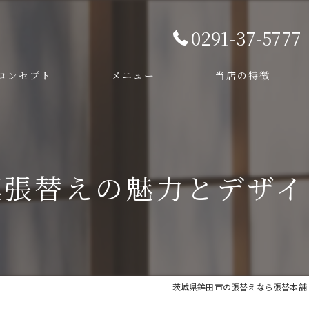
0291-37-5777
コンセプト
メニュー
当店の特徴
代表あいさつ
依頼・相談の流れ
襖
施工事例
障子
襖張替えの魅力とデザイ
畳
網戸
新調
茨城県鉾田市の張替えなら張替本舗 