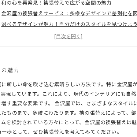
和の心を再発見！襖張替えで広がる空間の魅力
金沢屋の襖張替えサービス：多様なデザインで差別化を
選べるデザインが魅力！自分だけのスタイルを見つけよ
伝統と現代が融合した襖のアート性を楽しもう
襖張替えで変わる！居住空間の印象を一新する方法
これからの住まい作り：金沢屋が提案する理想の空間
あなたの部屋をアートに変える襖張替えのススメ
間の魅力
間に新しい命を吹き込む素晴らしい方法です。特に金沢屋
を実現しています。これにより、現代のインテリアにも自然
増す重要な要素です。 金沢屋では、さまざまなスタイル
れたものまで、多岐にわたります。襖の張替えによって、
ームを検討されている方々にとって、金沢屋の襖張替えは
第一歩として、ぜひ襖張替えを考えてみてください。