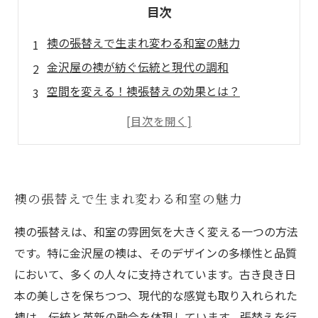
目次
襖の張替えで生まれ変わる和室の魅力
金沢屋の襖が紡ぐ伝統と現代の調和
空間を変える！襖張替えの効果とは？
色柄豊富な金沢屋の選び方ガイド
メンテナンスも簡単！長持ちする襖の秘密
張替えプロセスを詳しく解説：自分でできる？
心地よい空間づくりを実現する襖の魅力
襖の張替えで生まれ変わる和室の魅力
襖の張替えは、和室の雰囲気を大きく変える一つの方法
です。特に金沢屋の襖は、そのデザインの多様性と品質
において、多くの人々に支持されています。古き良き日
本の美しさを保ちつつ、現代的な感覚も取り入れられた
襖は、伝統と革新の融合を体現しています。張替えを行