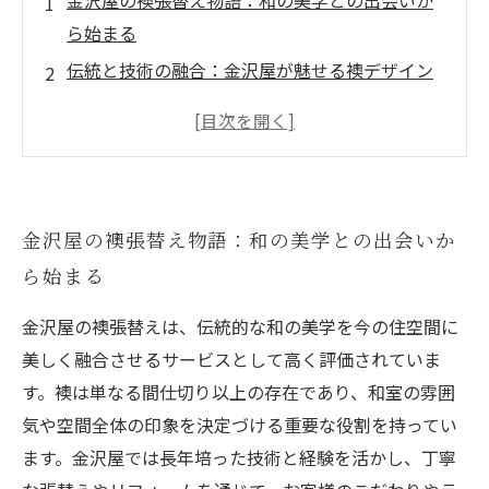
金沢屋の襖張替え物語：和の美学との出会いか
ら始まる
伝統と技術の融合：金沢屋が魅せる襖デザイン
の秘密
お客様の声が語る、金沢屋襖リフォームの感動
体験
襖で変わる住空間：金沢屋のアートが生む和モ
金沢屋の襖張替え物語：和の美学との出会いか
ダンな暮らし
ら始まる
金沢屋の襖張替えで完成する、理想の和のイン
テリア空間
金沢屋の襖張替えは、伝統的な和の美学を今の住空間に
金沢屋襖リペアで長持ちする和の美しさを保つ
美しく融合させるサービスとして高く評価されていま
秘訣
す。襖は単なる間仕切り以上の存在であり、和室の雰囲
襖の魅力再発見：金沢屋が提案する和の伝統と
気や空間全体の印象を決定づける重要な役割を持ってい
現代の融合
ます。金沢屋では長年培った技術と経験を活かし、丁寧