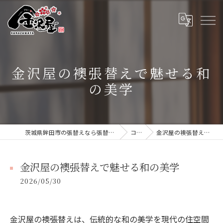
金沢屋の襖張替えで魅せる和
の美学
茨城県鉾田市の張替えなら張替本舗 金沢屋 大洗・鹿嶋店
コラム
金沢屋の襖張替えで魅せる和の美学
金沢屋の襖張替えで魅せる和の美学
2026/05/30
金沢屋の襖張替えは、伝統的な和の美学を現代の住空間