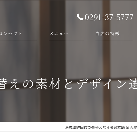
0291-37-5777
コンセプト
メニュー
当店の特徴
代表あいさつ
依頼・相談の流れ
襖
施工事例
障子
替えの素材とデザイン
畳
網戸
新調
茨城県鉾田市の張替えなら張替本舗 金沢屋