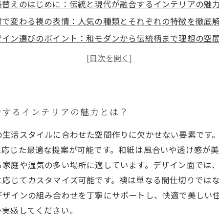
張替えのはじめに：伝統と現代が融合するインテリアの魅
材で変わる襖の表情：人気の種類とそれぞれの特徴を徹底
ザイン選びのポイント：和モダンから伝統柄まで理想の空
沢屋ならではの襖リフォーム事例紹介：成功の秘訣を探る
常のメンテナンスから張替えまで：襖を長持ちさせるコツ
張替えの基礎知識：初心者でもわかる素材とデザインの選
なたの部屋に合う襖デザインを提案！金沢屋の専門サービ
合するインテリアの魅力とは？
の生活スタイルに合わせた空間作りに欠かせない要素です
に応じた最適な提案が可能です。和紙は風合いや透け感が
る家庭や湿気の多い場所に適しています。デザイン面では
に応じてカスタマイズ可能です。襖は単なる間仕切りでは
デザインの組み合わせを丁寧にサポートし、快適で美しい
ひ実感してください。