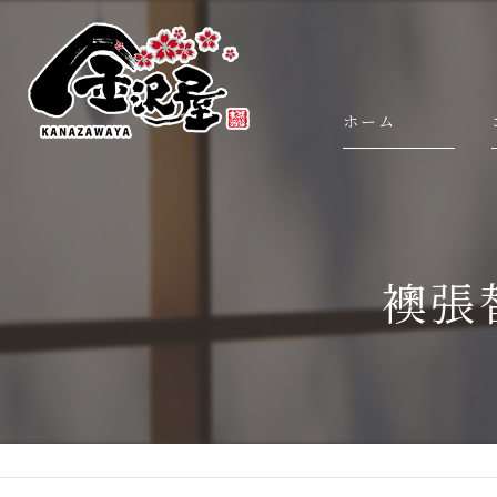
ホーム
襖張