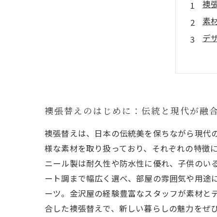
襖
素
デ
金
日
襖
あ
襖張替えのはじめに：伝統と現代が融
襖張替えは、日本の伝統美を保ちながら現代
様な素材を取り扱っており、それぞれの特徴
ニール製は耐久性や防水性に優れ、子供のい
ート調まで幅広く選べ、部屋の雰囲気や用途
ーツ。金沢屋の経験豊富なスタッフが素材と
合した襖張替えで、新しい暮らしの魅力をぜ