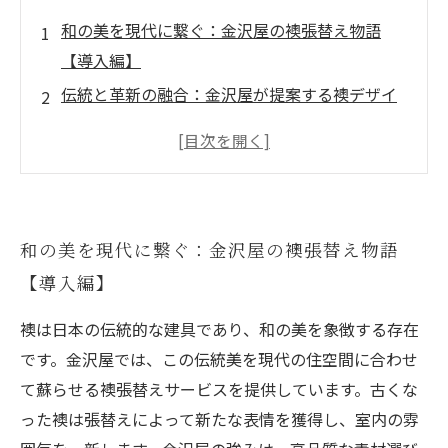
和の美を現代に繋ぐ：金沢屋の襖張替え物語
【導入編】
伝統と革新の融合：金沢屋が提案する襖デザイ
ンの魅力【展開編】
襖の魅力を蘇らせる技術とは？金沢屋の張替え
工法を探る【展開編】
長持ちの秘訣！金沢屋流 襖のメンテナンス方法
和の美を現代に繋ぐ：金沢屋の襖張替え物語
を徹底解説【展開編】
【導入編】
快適空間の完成：金沢屋の襖リフォームがもた
らす暮らしの変化【結末編】
襖は日本の伝統的な建具であり、和の美を象徴する存在
金沢屋で叶える理想の和インテリア：デザイン
です。金沢屋では、この伝統美を現代の住空間に合わせ
と機能性のベストバランス
て蘇らせる襖張替えサービスを提供しています。古くな
初めての襖張替えガイド：金沢屋のサービスを
った襖は張替えによって新たな表情を獲得し、室内の雰
活用するポイント