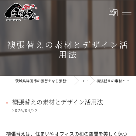
襖張替えの素材とデザイン活
用法
茨城県鉾田市の張替えなら張替本舗 金沢屋 大洗・鹿嶋店
コラム
襖張替えの素材とデザイン活用法
襖張替えの素材とデザイン活用法
2026/04/22
襖張替えは、住まいやオフィスの和の空間を美しく保つ