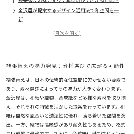
襖張替えの魅力発見：素材選びで広がる可能性
金沢屋が提案するデザイン活用法で和空間を一
新
襖アートの世界へ：伝統とモダンの融合ストー
リー
実例紹介：金沢屋の襖張替えリフォーム成功秘
話
襖張替えの魅力発見：素材選びで広がる可能性
あなたの家を彩る襖の素材とデザイン完全ガイ
ド
襖張替えは、日本の伝統的な住空間に欠かせない要素で
襖張替えの基礎知識：素材ごとの特徴と選び方
あり、素材選びによってその魅力が大きく変わります。
和を極める！金沢屋の襖で創る理想のインテリ
金沢屋は、和紙や織物、合成紙など多様な素材を取り揃
ア
え、それぞれの特徴を活かした提案を行っています。和
紙は自然な風合いと透湿性に優れ、落ち着いた空間を演
出。一方、織物は高級感があり耐久性もあるため、格式
高い部屋に最適です。さらに、合成紙は耐久性とメンテ