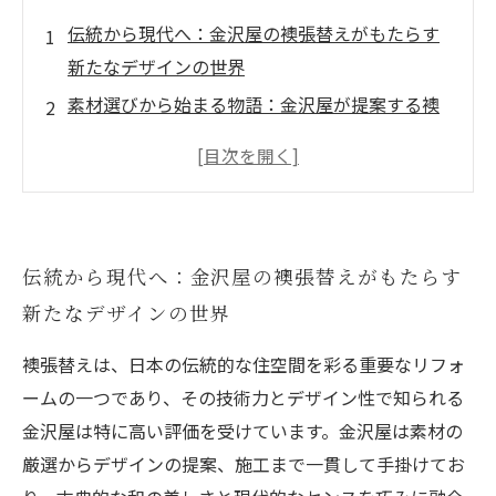
伝統から現代へ：金沢屋の襖張替えがもたらす
新たなデザインの世界
素材選びから始まる物語：金沢屋が提案する襖
張替えの秘訣
職人技とデザインの融合：金沢屋が描く襖リフ
ォームの真髄
襖の張替えで部屋が生まれ変わる：金沢屋の施
伝統から現代へ：金沢屋の襖張替えがもたらす
工プロセスと効果
新たなデザインの世界
価格以上の価値を実感する：金沢屋襖張替えサ
ービスの魅力と費用対効果
襖張替えは、日本の伝統的な住空間を彩る重要なリフォ
和の美と現代インテリアの融合：金沢屋が演出
ームの一つであり、その技術力とデザイン性で知られる
する新しい住まいのカタチ
金沢屋は特に高い評価を受けています。金沢屋は素材の
襖張替えで広がる可能性：金沢屋デザイン術で
厳選からデザインの提案、施工まで一貫して手掛けてお
叶える理想の和室空間