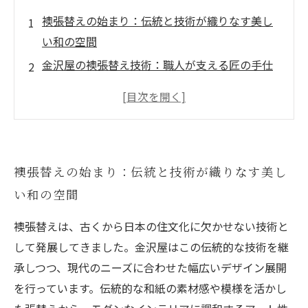
襖張替えの始まり：伝統と技術が織りなす美し
い和の空間
金沢屋の襖張替え技術：職人が支える匠の手仕
事と最新デザイン
和の心を現代に：金沢屋が提案する多彩な襖デ
ザイン活用術
襖張替えで変わる暮らし：修理からリフォーム
襖張替えの始まり：伝統と技術が織りなす美し
までのサービス紹介
い和の空間
金沢屋の襖で叶える理想のインテリア：空間を
彩るアート性の秘密
襖張替えは、古くから日本の住文化に欠かせない技術と
襖張替え後の驚きの変化：新たな暮らしの価値
して発展してきました。金沢屋はこの伝統的な技術を継
を創造する方法
承しつつ、現代のニーズに合わせた幅広いデザイン展開
襖張替えとデザインの未来：金沢屋が切り拓く
を行っています。伝統的な和紙の素材感や模様を活かし
次世代の和の住まい