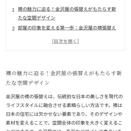
襖の魅力に迫る！金沢屋の張替えがもたらす新
たな空間デザイン
部屋の印象を変える第一歩：金沢屋の襖張替え
とは
豊富なデザイン選択肢：金沢屋の襖が叶える理
想の空間
お客様のライフスタイルに合わせた襖選びのコ
襖の魅力に迫る！金沢屋の張替えがもたらす新
ツ
たな空間デザイン
リフォームの新しい形：襖の張替えで生まれ変
わるインテリア
金沢屋の襖の張替えは、伝統的な日本の美しさを現代の
実際のお客様の事例紹介：襖張替えで変化した
ライフスタイルに融合させる素晴らしい方法です。襖は
事例
日本の住宅には欠かせない要素であり、そのデザインや
あなたの部屋も劇的変身！金沢屋の襖張替えの
素材を変えることで、空間全体の印象を大きく変えるこ
すすめ