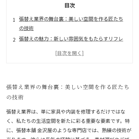
目次
張替え業界の舞台裏：美しい空間を作る匠たち
の技術
張替えの魅力：新しい雰囲気をもたらすリフレ
ッシュの重要性
張替えプロセスの全貌：初めの一歩から完成ま
で
張替えを行う際のポイント：失敗しないための
張替え業界の舞台裏：美しい空間を作る匠たち
ガイド
の技術
金沢屋の張替え魅力：専門店ならではのサービ
スとは
張替え業界は、単に家具や内装を修理するだけではな
住環境を一新する張替え：あなたの空間を変え
く、私たちの生活空間を新たに彩る重要な要素です。特
る方法
に、張替本舗 金沢屋のような専門店では、熟練の技術が
張替えの未来：新技術とトレンドを探る旅へ