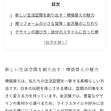
目次
新しい生活空間を創り出す：襖張替えの魅力
襖リフォームの小さな冒険：金沢屋のこだわり
デザインの選び方：自分のスタイルに合った襖
を見つける
お部屋の雰囲気を変える技術：張替えで得られ
る新たな景色
あなたのインテリアに革命を：金沢屋の襖張替
新しい生活空間を創り出す：襖張替えの魅力
え体験
襖張替えは、私たちの生活空間を一新する素晴らしい方
法です。日本の伝統を感じさせる襖は、空間の印象を大
きく変える力を持っています。金沢屋では、豊富なデザ
インや素材から選べるため、ライフスタイルや好みに合
わせた襖にリフォームすることが可能です。例えば、和