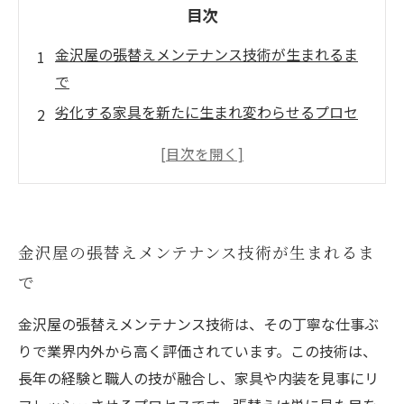
目次
金沢屋の張替えメンテナンス技術が生まれるま
で
劣化する家具を新たに生まれ変わらせるプロセ
スの重要性
実績豊かな職人の技術が仕上がりを左右する
顧客のニーズに応えるための最適なソリューシ
ョンとは？
金沢屋の張替えメンテナンス技術が生まれるま
品質の高い仕上がりを実現するための秘密
で
環境への配慮を考慮した持続可能な資源の利用
金沢屋の理念とお客様の声に学ぶ、業界の未来
金沢屋の張替えメンテナンス技術は、その丁寧な仕事ぶ
への展望
りで業界内外から高く評価されています。この技術は、
長年の経験と職人の技が融合し、家具や内装を見事にリ