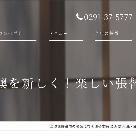
0291-37-5777
コンセプト
メニュー
当店の特徴
代表あいさつ
依頼・相談の流れ
襖
施工事例
障子
襖を新しく！楽しい張
畳
網戸
新調
茨城県鉾田市の張替えなら張替本舗 金沢屋 大洗・