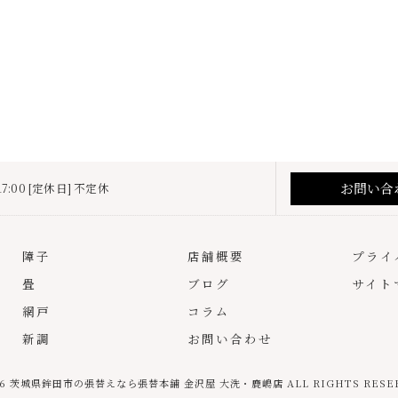
お問い合
17:00 [定休日] 不定休
障子
店舗概要
プライ
畳
ブログ
サイト
網戸
コラム
新調
お問い合わせ
026 茨城県鉾田市の張替えなら張替本舗 金沢屋 大洗・鹿嶋店 ALL RIGHTS RESER