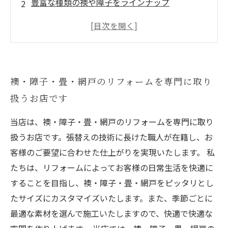
豊富な種類の襖や障子をラインナップ
高品質な施工で、安心してリフォームができま
す
畳のサイズや厚みも豊富に取り揃えています
網戸も取り替え可能。虫との戦いから解放され
襖・障子・畳・網戸のリフォームを専門に取り
ます
扱うお店です
当店は、襖・障子・畳・網戸のリフォームを専門に取り
扱うお店です。張替えの技術に長けた職人が在籍し、お
客様のご要望に合わせた仕上がりを実現いたします。 私
たちは、リフォームによってお客様の日常生活を快適に
することを目指し、襖・障子・畳・網戸をピッタリとし
たサイズにカスタマイズいたします。また、季節ごとに
最適な素材を選んで施工いたしますので、快適で快適な