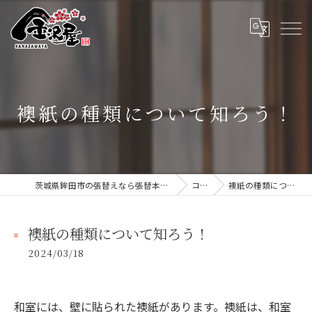
襖紙の種類について知ろう！
茨城県鉾田市の張替えなら張替本舗 金沢屋 大洗・鹿嶋店
コラム
襖紙の種類について知ろう！
襖紙の種類について知ろう！
2024/03/18
和室には、壁に貼られた襖紙があります。襖紙は、和室