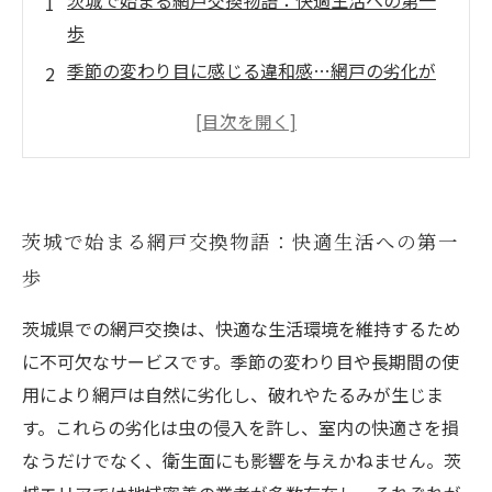
茨城で始まる網戸交換物語：快適生活への第一
歩
季節の変わり目に感じる違和感…網戸の劣化が
もたらす問題とは？
茨城の網戸交換サービスが解決！虫の侵入を防
ぎ室内環境を改善する方法
地域密着型の安心施工！茨城ならではの網戸張
茨城で始まる網戸交換物語：快適生活への第一
替えの流れと特徴
歩
新しい網戸で迎える快適な日常：交換後の暮ら
しが変わるその理由
茨城県での網戸交換は、快適な生活環境を維持するため
網戸交換のメリット総まとめ：茨城で快適生活
に不可欠なサービスです。季節の変わり目や長期間の使
を手に入れる秘訣
用により網戸は自然に劣化し、破れやたるみが生じま
失敗しない茨城の網戸交換選び：信頼できる業
す。これらの劣化は虫の侵入を許し、室内の快適さを損
者の見極め方
なうだけでなく、衛生面にも影響を与えかねません。茨