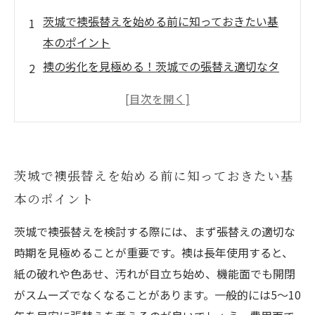
茨城で襖張替えを始める前に知っておきたい基
本のポイント
襖の劣化を見極める！茨城での張替え適切なタ
イミングとは？
茨城の相場で比較！襖張替えにかかる費用の内
訳を詳しく解説
襖張替えの流れを徹底ガイド！初心者でもわか
茨城で襖張替えを始める前に知っておきたい基
る方法と手順
本のポイント
張替え後のメンテナンスで長持ち！茨城の襖を
美しく保つ秘訣
茨城で襖張替えを検討する際には、まず張替えの適切な
茨城で襖修理と張替え、どちらを選ぶべき？メ
時期を見極めることが重要です。襖は長年使用すると、
リット・デメリット比較
紙の破れや色あせ、汚れが目立ち始め、機能面でも開閉
茨城の家をもっと快適に！襖張替えで叶える和
がスムーズでなくなることがあります。一般的には5〜10
モダンな住まい