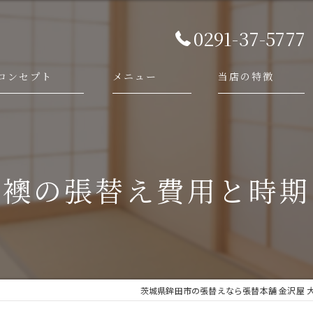
0291-37-5777
コンセプト
メニュー
当店の特徴
代表あいさつ
依頼・相談の流れ
襖
施工事例
障子
で襖の張替え費用と時期
畳
網戸
新調
茨城県鉾田市の張替えなら張替本舗 金沢屋 