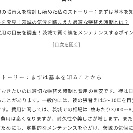
襖の張替えを検討し始めた私のストーリー：まずは基本を
みを発見！茨城の気候を踏まえた最適な張替え時期とは？
費用の目安を調査！茨城で賢く襖をメンテナンスするポイ
びで差がつく！茨城の住環境に合った襖紙の選び方と注意
完了！茨城で満足のいく襖リフォームを実現するためのま
理と張替え、迷ったらどうする？茨城で選ぶべきメンテナ
ない襖張替えの費用対策！茨城で無駄なくリフォームを進
ストーリー：まずは基本を知ることから
ておきたいのは適切な張替え時期と費用の目安です。襖は
ことがあります。一般的には、襖の張替えは5〜10年を
。費用に関しては、茨城での相場は1枚あたり3,000〜8
と費用は高くなりますが、耐久性や美しさが増します。ま
すためにも、定期的なメンテナンスを心がけ、茨城の気候