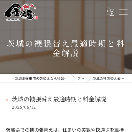
茨城の襖張替え最適時期と料
金解説
茨城県鉾田市の張替えなら張替本舗 金沢屋 大洗・鹿嶋店
ブログ
茨城の襖張替え最適時期と料金解説
茨城の襖張替え最適時期と料金解説
2026/06/12
茨城県での襖の張替えは、住まいの美観や快適さを維持