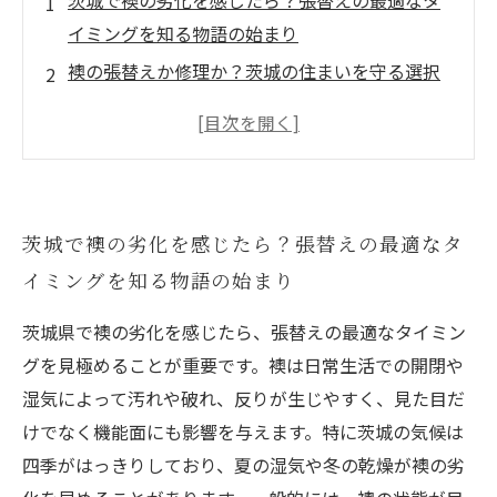
茨城で襖の劣化を感じたら？張替えの最適なタ
イミングを知る物語の始まり
襖の張替えか修理か？茨城の住まいを守る選択
の分かれ道
プロに聞く！茨城で襖張替えにかかる料金のリ
アルな実態
季節や環境で変わる襖の劣化スピード⁉茨城な
茨城で襖の劣化を感じたら？張替えの最適なタ
らではの張替え時期とは
イミングを知る物語の始まり
後悔しない襖の張替えを叶えるために知ってお
きたい茨城の料金相場とポイント
茨城県で襖の劣化を感じたら、張替えの最適なタイミン
茨城県民に伝えたい！襖の美観と快適さを保つ
グを見極めることが重要です。襖は日常生活での開閉や
メンテナンス術
湿気によって汚れや破れ、反りが生じやすく、見た目だ
これで納得！茨城の襖張替え最適時期と料金に
けでなく機能面にも影響を与えます。特に茨城の気候は
関する完全ガイド
四季がはっきりしており、夏の湿気や冬の乾燥が襖の劣