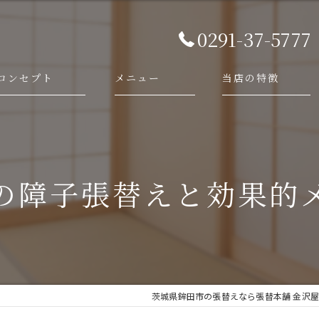
0291-37-5777
コンセプト
メニュー
当店の特徴
代表あいさつ
依頼・相談の流れ
襖
施工事例
障子
の障子張替えと効果的
畳
網戸
新調
茨城県鉾田市の張替えなら張替本舗 金沢屋