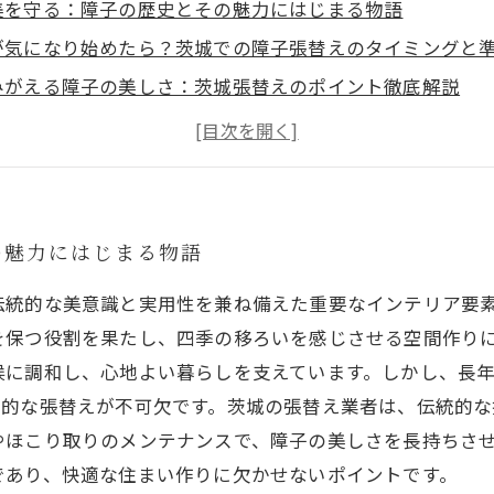
美を守る：障子の歴史とその魅力にはじまる物語
が気になり始めたら？茨城での障子張替えのタイミングと
みがえる障子の美しさ：茨城張替えのポイント徹底解説
メンテナンス術：茨城の気候に合わせた障子のケア方法
ちさせる秘訣：茨城の住まいを快適に保つ日常メンテナン
の種類と素材選び：茨城の風土に合う最適な選択とは？
空間を守るために：茨城での障子張替えと効果的なメンテ
の魅力にはじまる物語
伝統的な美意識と実用性を兼ね備えた重要なインテリア要
を保つ役割を果たし、四季の移ろいを感じさせる空間作り
候に調和し、心地よい暮らしを支えています。しかし、長
期的な張替えが不可欠です。茨城の張替え業者は、伝統的な
やほこり取りのメンテナンスで、障子の美しさを長持ちさ
であり、快適な住まい作りに欠かせないポイントです。