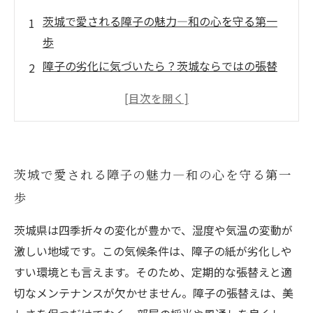
茨城で愛される障子の魅力―和の心を守る第一
歩
障子の劣化に気づいたら？茨城ならではの張替
えポイント紹介
初心者でも安心！茨城の障子張替えを自分で行
う方法
長持ちの秘訣とは？茨城の気候に合わせた障子
茨城で愛される障子の魅力―和の心を守る第一
メンテナンス術
歩
美しい障子を維持して和の住まいを守る―茨城
で学ぶ最終章
茨城県は四季折々の変化が豊かで、湿度や気温の変動が
茨城の障子張替え業者の選び方とおすすめポイ
激しい地域です。この気候条件は、障子の紙が劣化しや
ント
すい環境とも言えます。そのため、定期的な張替えと適
四季を感じる茨城での障子メンテナンスで快適
切なメンテナンスが欠かせません。障子の張替えは、美
な暮らしを