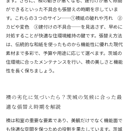
ます。さらに、襖の動きが悪くなる、建付けが悪く隙間
ができるといった不具合も張替えの時期を示していま
す。これらの３つのサイン──①襖紙の破れや汚れ ②
カビや変色 ③建付けの不具合──を見逃さず、早めに
対処することが快適な住環境維持の鍵です。張替え方法
は、伝統的な和紙を使ったものから機能性に優れた現代
素材まで多彩で、予算や用途に応じて選べます。茨城の
住環境に合ったメンテナンスを行い、襖の美しさと機能
性を長く保ちましょう。
襖の劣化に気づいたら？茨城の気候に合った最
適な張替え時期を解説
襖は和室の重要な要素であり、美観だけでなく機能面で
も快適な空間を保つための役割を果たしています。茨城