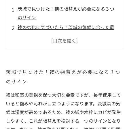
茨城で見つけた！襖の張替えが必要になる３つ
のサイン
襖の劣化に気づいたら？茨城の気候に合った最
適な張替え時期を解説
初心者でも安心！茨城での襖張替え方法を順を
追って紹介
伝統と現代技術が融合！茨城で選べる襖の張替
茨城で見つけた！襖の張替えが必要になる３つ
え素材とその特徴
のサイン
茨城で快適な和室を取り戻す！襖張替えの費用
と依頼時のポイントまとめ
襖は和室の美観を保つ大切な要素ですが、長年使用して
茨城の襖修理ベストTips：小さなキズから大き
いると傷みや汚れが目立つようになります。茨城県の気
な破損まで対応法
候は湿度が高めであるため、襖の紙や木枠にカビが発生
襖張替えで和室を生まれ変わらせる！茨城県民
しやすく、これが張替えを検討する一つのサインとなり
が知っておくべき最新情報