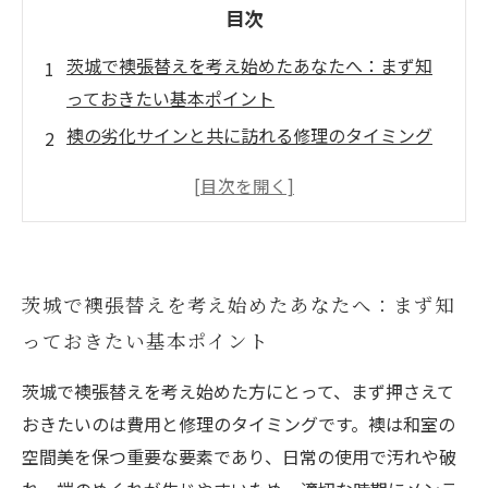
目次
茨城で襖張替えを考え始めたあなたへ：まず知
っておきたい基本ポイント
襖の劣化サインと共に訪れる修理のタイミング
とは？茨城の気候も関係して
快適な和室を保つために！茨城での襖張替え費
用の相場と納得の選び方
プロが教える襖張替えの流れと、費用に影響を
茨城で襖張替えを考え始めたあなたへ：まず知
与える３つのポイント
っておきたい基本ポイント
茨城の襖張替え事情：最新のトレンドとおすす
め業者の選び方
茨城で襖張替えを考え始めた方にとって、まず押さえて
襖張替え費用と修理時期のまとめ〜茨城で快適
おきたいのは費用と修理のタイミングです。襖は和室の
な和室を長持ちさせるコツ〜
空間美を保つ重要な要素であり、日常の使用で汚れや破