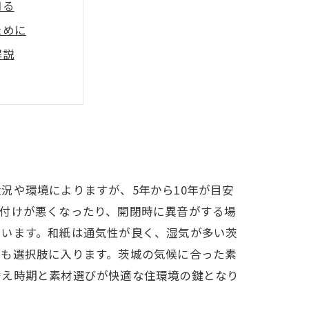
知る
ために
解説
立させる秘訣
の完結編
イント
況や環境によりますが、5年から10年が目安
て付けが悪くなったり、開閉時に異音がする場
ています。和紙は通気性が良く、湿気が多い茨
材も選択肢に入ります。茨城の気候に合った素
替え時期と素材選びが快適な住環境の鍵となり