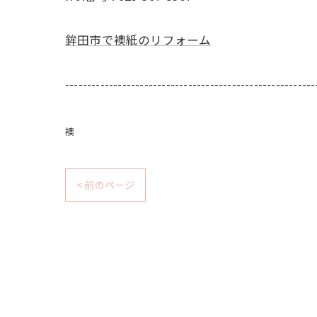
鉾田市で襖紙のリフォーム
---------------------------------------------------------
襖
< 前のページ