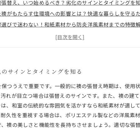
襖張替え、いつ始めるべき？劣化のサインとタイミングを
た襖がもたらす住環境への影響とは？快適な暮らしを守る
材選びで迷わない！和紙素材から防炎洋風素材までの特徴
気候に合った襖素材選びのポイント：長持ちと美しさを両
張替え時期と素材で実現する、快適で美しい襖リフォーム
えの基本：修理との違いと知っておきたいメンテナンスポ
で評判の襖張替え業者の選び方と失敗しない依頼のコツ
化のサインとタイミングを知る
保つうえで重要です。一般的に襖の張替え時期は、使用状
や汚れが目立つ場合は張替えのサインです。また、襖の建
では、和室の伝統的な雰囲気を活かすなら和紙素材が適し
や耐久性を重視する場合は、ポリエステル製などの洋風素
で、襖の美しさと機能性を長持ちさせましょう。適切な張