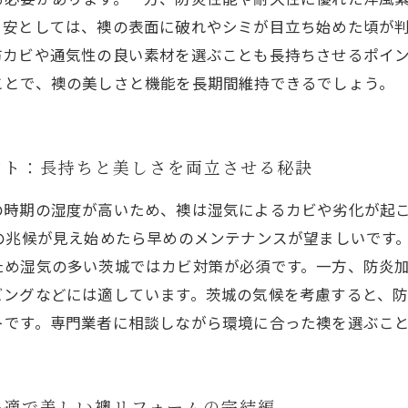
安としては、襖の表面に破れやシミが目立ち始めた頃が判
防カビや通気性の良い素材を選ぶことも長持ちさせるポイ
ことで、襖の美しさと機能を長期間維持できるでしょう。
ント：長持ちと美しさを両立させる秘訣
の時期の湿度が高いため、襖は湿気によるカビや劣化が起
の兆候が見え始めたら早めのメンテナンスが望ましいです
ため湿気の多い茨城ではカビ対策が必須です。一方、防炎
ビングなどには適しています。茨城の気候を考慮すると、
トです。専門業者に相談しながら環境に合った襖を選ぶこ
快適で美しい襖リフォームの完結編