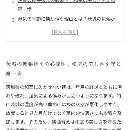
茨城の襖張替えの必要性：和室の美しさを守る
第一歩
湿気の季節に襖が傷む理由とは？茨城の気候が
もたらす影響
適切な張替え時期を見極めるポイント：茨城の
襖メンテナンスガイド
襖の素材別修理方法と長持ちさせるコツを徹底
茨城の襖張替えの必要性：和室の美しさを守る
解説
第一歩
襖の張替えで快適な和室を実現！茨城での施工
事例とその効果
茨城県の和室に欠かせない襖は、年月の経過とともに汚
茨城で襖張替えを依頼するときの注意点とおす
れや破れ、湿気による傷みが目立つようになります。特
すめ業者選び
に茨城の湿度が高い季節には襖の状態が悪化しやすく、
自分でできる簡単な襖修理法と日常メンテナン
放置すると見た目だけでなく室内の快適さにも影響を及
スの秘訣
ぼします。そのため、襖張替えは和室の美しさを守るた