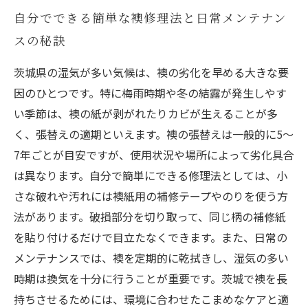
自分でできる簡単な襖修理法と日常メンテナン
スの秘訣
茨城県の湿気が多い気候は、襖の劣化を早める大きな要
因のひとつです。特に梅雨時期や冬の結露が発生しやす
い季節は、襖の紙が剥がれたりカビが生えることが多
く、張替えの適期といえます。襖の張替えは一般的に5〜
7年ごとが目安ですが、使用状況や場所によって劣化具合
は異なります。自分で簡単にできる修理法としては、小
さな破れや汚れには襖紙用の補修テープやのりを使う方
法があります。破損部分を切り取って、同じ柄の補修紙
を貼り付けるだけで目立たなくできます。また、日常の
メンテナンスでは、襖を定期的に乾拭きし、湿気の多い
時期は換気を十分に行うことが重要です。茨城で襖を長
持ちさせるためには、環境に合わせたこまめなケアと適