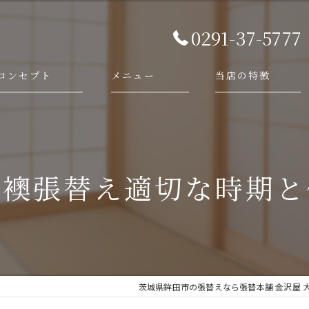
0291-37-5777
コンセプト
メニュー
当店の特徴
代表あいさつ
依頼・相談の流れ
襖
施工事例
障子
で襖張替え適切な時期と
畳
網戸
新調
茨城県鉾田市の張替えなら張替本舗 金沢屋 