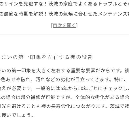
のサインを見逃すな！茨城の家庭でよくあるトラブルとそ
の最適な時期を解説！茨城の気候に合わせたメンテナンス
む襖修理のポイントとは？茨城で信頼できる業者選びのコ
えで部屋が蘇る！茨城の住まいを美しく快適にする事例紹
ンテナンスで長持ち！襖を美しく保つための簡単ケア法
張替えを成功させるために知っておきたいQ&A
住まいの第一印象を左右する襖の役割
まいの第一印象を大きく左右する重要な要素だからです。
の色あせや破れ、汚れなどの劣化が目立ってきます。特に
えが必要です。一般的には5年から10年ごとにチェック
れの場合は部分補修が可能ですが、全体的な劣化がある場
日光を避けることも襖の長寿命化につながります。茨城で
と良いでしょう。