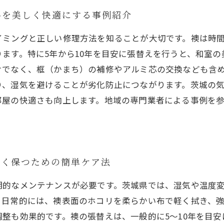
いを美しく快適にする事例紹介
イミングと正しい修理方法を知ることが大切です。襖は時
ます。特に5年から10年を目安に張替えを行うと、和室
けでなく、框（かまち）の補修やアルミ芯の交換なども含
り、湿気を避けることが劣化防止につながります。茨城の
部屋の快適さも向上します。地域の専門業者による事例を
しく保つための簡単ケア法
期的なメンテナンスが必要です。茨城県では、湿気や温度
。日常的には、襖表面のホコリを柔らかい布で軽く拭き、
整も効果的です。襖の張替えは、一般的に5～10年を目