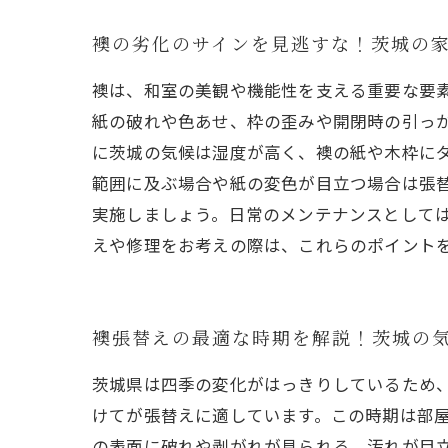
襖の劣化のサインを見逃すな！茨城の
襖は、和室の美観や機能性を支える重要な要
紙の破れや色あせ、枠の歪みや開閉時の引っ
に茨城の気候は湿度が高く、襖の紙や木枠に
範囲に及ぶ場合や紙の変色が目立つ場合は張替
実施しましょう。日常のメンテナンスとして
えや修理をお考えの際は、これらのポイント
襖張替えの最適な時期を解説！茨城の
茨城県は四季の変化がはっきりしているため
けてが張替えに適しています。この時期は部
の表面に破れや剥がれが見られる、汚れが目