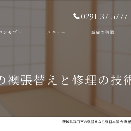
0291-37-5777
コンセプト
メニュー
当店の特徴
代表あいさつ
依頼・相談の流れ
襖
施工事例
障子
の襖張替えと修理の技
畳
網戸
新調
茨城県鉾田市の張替えなら張替本舗 金沢屋