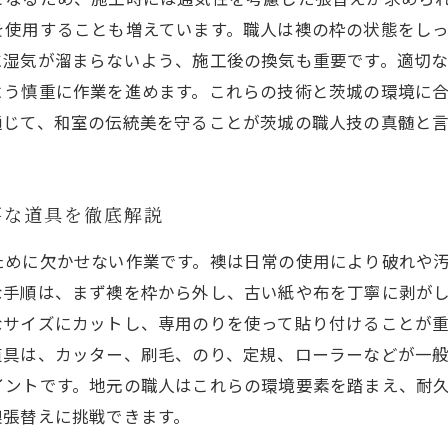
を使用することも増えています。職人は襖の枠の状態をし
に湿気が溜まらないよう、施工後の換気も重要です。適切
よう慎重に作業を進めます。これらの技術と茨城の環境に
通じて、和室の伝統美を守ることが茨城の職人技の真髄と
要な道具を徹底解説
ために欠かせない作業です。襖は日常の使用により破れや
な手順は、まず襖を枠から外し、古い紙や布を丁寧に剥が
なサイズにカットし、専用のりを使って貼り付けることが
道具は、カッター、刷毛、のり、定規、ローラーなどが一
イントです。地元の職人はこれらの環境要素を踏まえ、耐
襖張替えに挑戦できます。