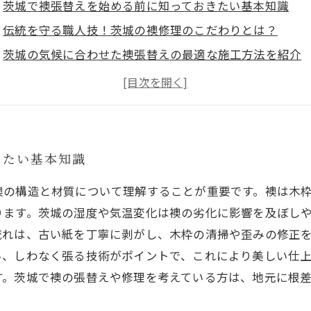
茨城で襖張替えを始める前に知っておきたい基本知識
伝統を守る職人技！茨城の襖修理のこだわりとは？
茨城の気候に合わせた襖張替えの最適な施工方法を紹介
初心者でも安心！襖張替えの手順と必要な道具を徹底解
美しい和室を長持ちさせるための襖メンテナンスの秘訣
茨城県内で信頼される襖張替えサービスの選び方
襖修理と張替えで再生する和室、茨城から伝える技術の
きたい基本知識
襖の構造と材質について理解することが重要です。襖は木
ります。茨城の湿度や気温変化は襖の劣化に影響を及ぼし
流れは、古い紙を丁寧に剥がし、木枠の清掃や歪みの修正
い、しわなく張る技術がポイントで、これにより美しい仕
す。茨城で襖の張替えや修理を考えている方は、地元に根