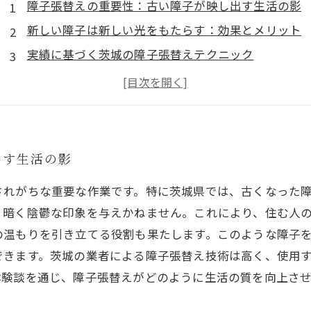
障子張替えの重要性：古い障子が映し出す生活の影
新しい障子は新しい光をもたらす：効果とメリット
実績に基づく茨城の障子張替えテクニック
障子張替えの成功体験談：明るい部屋が持つ力
地域密着の技術者が語る、障子の張替えのコツ
茨城で障子の再生を：新しい生活空間の創造
出す生活の影
されがちな重要な作業です。特に茨城県では、古くなった
、暗く陰鬱な印象を与えかねません。これにより、住む人
の温もりを引き立てる役割も果たします。このような障子
できます。茨城の業者による障子張替え技術は高く、使用
体験談を通じ、障子張替えがどのように生活の質を向上さ