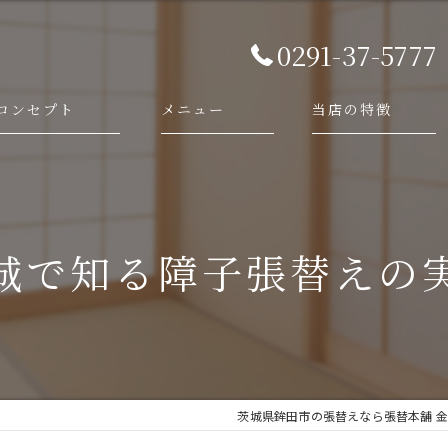
0291-37-5777
コンセプト
メニュー
当店の特徴
代表あいさつ
依頼・相談の流れ
襖
施工事例
障子
城で知る障子張替えの
畳
網戸
新調
茨城県鉾田市の張替えなら張替本舗 金