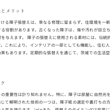
果とメリット
おける障子張替えは、単なる修理に留まらず、住環境を一
する役割があります。古くなった障子は、傷や汚れが目立
響を与えます。 障子の張替えに使用される素材には、伝統
す。これにより、インテリアの一部としても機能し、住む人
効果もあります。定期的な張替えを通じて、茨城での生活
ック
その重要性は計り知れません。特に、障子は部屋に自然光
通じて解明された技術の一つは、障子紙の選定や裏打ちの
人気を誇ります。\n\nまた、張替えのタイミングは非常