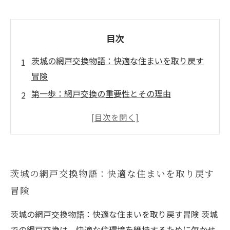
目次
茨城の網戸交換物語：快適な住まいを取り戻す
冒険
第一歩：網戸交換の重要性とその理由
中盤：適切な網戸素材の選び方と交換のタイミ
ング
結末：茨城での網戸交換後の快適ライフを楽し
もう
茨城の網戸交換物語：快適な住まいを取り戻す
専門家が推奨する網戸交換業者一覧
冒険
あなたの網戸交換準備はできている？チェック
リストを公開
茨城の網戸交換物語：快適な住まいを取り戻す冒険 茨城
での網戸交換は、快適な住環境を維持するために欠かせ