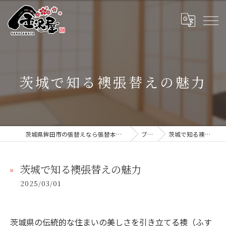
茨城で知る襖張替えの魅力
茨城県鉾田市の張替えなら張替本舗 金沢屋 大洗・鹿嶋店
ブログ
茨城で知る襖張替えの魅力
茨城で知る襖張替えの魅力
2025/03/01
茨城県の伝統的な住まいの美しさを引き立てる襖（ふす