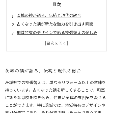
目次
茨城の襖が語る、伝統と現代の融合
古くなった襖が新たな魅力を引き出す瞬間
地域特有のデザインで彩る襖張替えの楽しみ
職人の手による、こだわりの襖リフォーム
あなたの部屋を劇的に変える襖の力
茨城の豊かな文化を感じる襖張替えの極意
襖リフォームで生まれ変わる、心安らぐ住まい
茨城の襖が語る、伝統と現代の融合
茨城県での襖張替えは、単なるリフォーム以上の意味を
持っています。古くなった襖を新しくすることで、和室
に新たな息吹を吹き込み、住まい全体の雰囲気を変える
ことができます。特に茨城では、地域特有のデザインや
素材が豊富にあり、それが襖の魅力を一層引き立てま