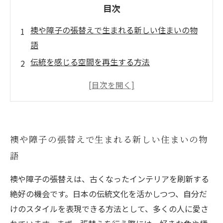
目次
襖や障子の張替えで生まれる新しい住まいの物
語
伝統を感じる空間を再生する方法
古い襖や障子をどう活かす？張替えのメリット
とは
季節感を取り入れる襖・障子のデザインアイデ
ア
襖や障子の張替えで生まれる新しい住まいの物
張替え実例：一つの部屋に異なる雰囲気を作る
語
技
新しい襖や障子で叶える理想のインテリア
襖や障子の張替えは、古くなったインテリアを刷新する
今こそ挑戦！襖や障子の張替えで自分だけの空
絶好の機会です。日本の伝統文化を活かしつつ、自分だ
間作りを始めよう
けのスタイルを表現できる方法として、多くの人に愛さ