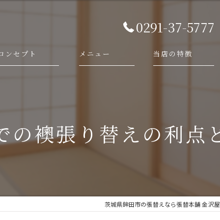
0291-37-5777
コンセプト
メニュー
当店の特徴
代表あいさつ
依頼・相談の流れ
襖
施工事例
障子
での襖張り替えの利点
畳
網戸
新調
茨城県鉾田市の張替えなら張替本舗 金沢屋