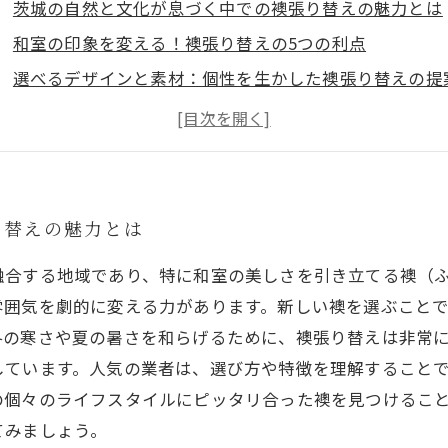
茨城の自然と文化が息づく中での襖張り替えの魅力とは
和室の印象を変える！襖張り替えの5つの利点
選べるデザインと素材：個性を生かした襖張り替えの提
茨城の人気業者を利用して理想の和室に近づこう
技術の違いを知る：茨城の襖張り替え専門業者の特徴
襖張り替えで実現する快適な住空間の作り方
あなたも試してみる？襖張り替えで変わるライフスタイ
り替えの魅力とは
融合する地域であり、特に和室の美しさを引き立てる襖（
雰囲気を劇的に変える力があります。新しい襖を選ぶこと
の寒さや夏の暑さを和らげるために、襖張り替えは非常に
しています。人気の業者は、選び方や特徴を理解すること
の個々のライフスタイルにピッタリ合った襖を見つけるこ
てみましょう。