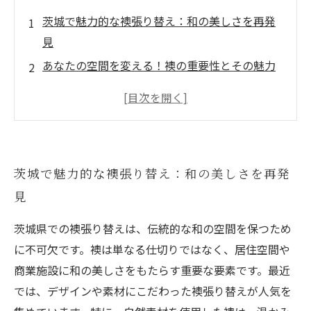
茨城で魅力的な襖張り替え：和の美しさを再発
見
あなたの空間を変える！襖の重要性とその魅力
茨城の人気業者と共に進める襖張り替えのステ
ップ
素材とデザインの選び方：上質な襖を手に入れ
るために
茨城で魅力的な襖張り替え：和の美しさを再発
襖張り替えの注意点とは？業者選びのポイント
見
を解説
心地よい空間を実現するための襖張り替えの秘
茨城県での襖張り替えは、伝統的な和の空間を保つため
訣
に不可欠です。襖は単なる仕切りではなく、居住空間や
美しい襖が生み出す癒しの空間：あなたも試し
商業施設に和の美しさをもたらす重要な要素です。最近
てみる価値あり
では、デザインや素材にこだわった襖張り替えが人気を