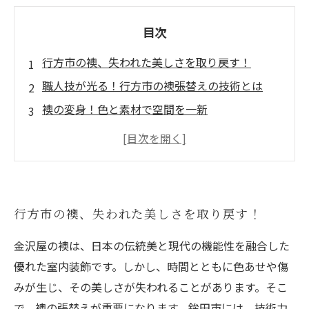
目次
行方市の襖、失われた美しさを取り戻す！
職人技が光る！行方市の襖張替えの技術とは
襖の変身！色と素材で空間を一新
エコ意識の時代、選ばれる環境に優しい襖
行方市の襖張替えで実現する理想の住まい
実績紹介：行方市での襖張替えの成功事例
あなたの襖も蘇る！行方市の張替えの魅力を再
行方市の襖、失われた美しさを取り戻す！
発見
金沢屋の襖は、日本の伝統美と現代の機能性を融合した
優れた室内装飾です。しかし、時間とともに色あせや傷
みが生じ、その美しさが失われることがあります。そこ
で、襖の張替えが重要になります。鉾田市には、技術力