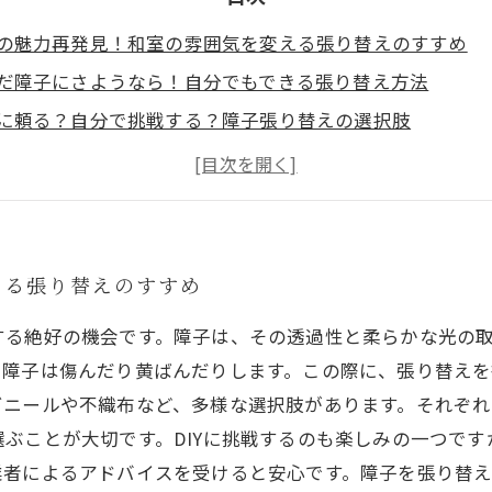
の魅力再発見！和室の雰囲気を変える張り替えのすすめ
だ障子にさようなら！自分でもできる張り替え方法
に頼る？自分で挑戦する？障子張り替えの選択肢
に入りの素材とデザインを選ぶ楽しさ
がもたらす新しい光の演出とは？
者でも安心！障子張り替えのためのステップバイステップ
替えた障子で生まれ変わった和室、あなたも体験してみま
える張り替えのすすめ
する絶好の機会です。障子は、その透過性と柔らかな光の
、障子は傷んだり黄ばんだりします。この際に、張り替え
ビニールや不織布など、多様な選択肢があります。それぞ
ぶことが大切です。DIYに挑戦するのも楽しみの一つで
業者によるアドバイスを受けると安心です。障子を張り替