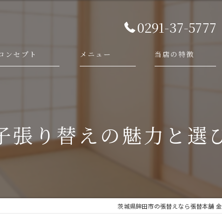
0291-37-5777
コンセプト
メニュー
当店の特徴
代表あいさつ
依頼・相談の流れ
襖
施工事例
障子
子張り替えの魅力と選
畳
網戸
新調
茨城県鉾田市の張替えなら張替本舗 金