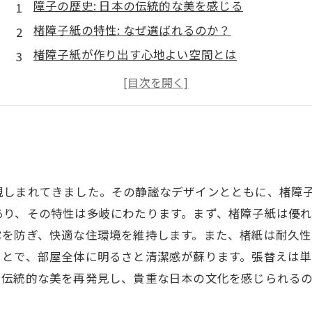
障子の歴史: 日本の伝統的な美を感じる
楮障子紙の特性: なぜ選ばれるのか？
楮障子紙が作り出す心地よい空間とは
手軽にできる障子の張替え方法の紹介
住まいの印象が変わる！張替えの成功体験
楮障子紙で新しい生活を始める: その可能性
親しまれてきました。その静謐なデザインとともに、楮障
あり、その特性は多岐にわたります。まず、楮障子紙は優
露を防ぎ、快適な住環境を維持します。また、楮紙は耐久
ことで、部屋全体に明るさと清潔感が蘇ります。張替えは
、伝統的な美を再発見し、貴重な日本の文化を感じられる