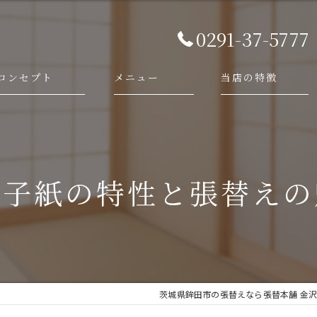
0291-37-5777
コンセプト
メニュー
当店の特徴
代表あいさつ
依頼・相談の流れ
襖
施工事例
障子
障子紙の特性と張替えの
畳
網戸
新調
茨城県鉾田市の張替えなら張替本舗 金沢